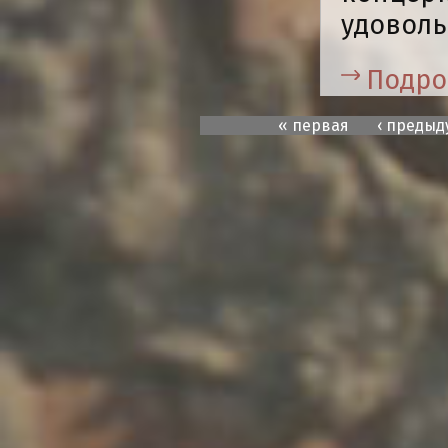
удоволь
Подро
« первая
‹ преды