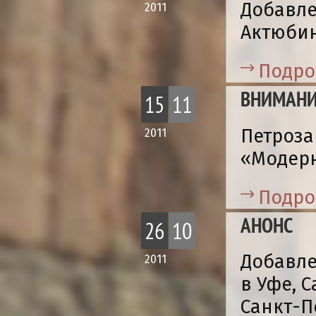
Добавле
2011
Актюбин
Подро
ВНИМАНИ
15
11
Петроза
2011
«Модерн
Подро
АНОНС
26
10
Добавле
2011
в Уфе, 
Санкт-П