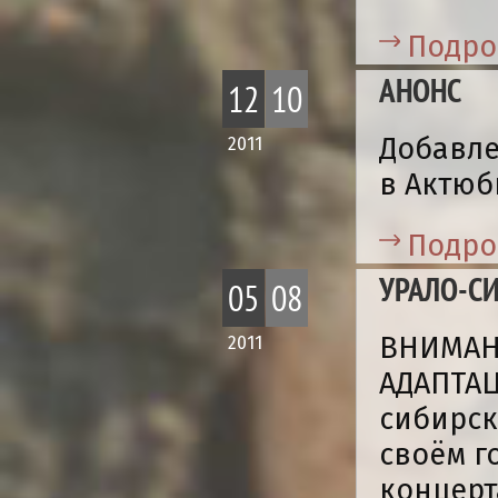
Подро
АНОНС
12
10
Добавле
2011
в Актюб
Подро
УРАЛО-С
05
08
ВНИМАНИ
2011
АДАПТАЦ
сибирск
своём г
концерт