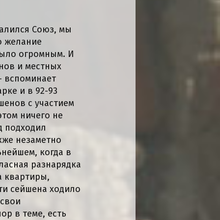
валился Союз, мы
но желание
 было огромным. И
нов и местных
- вспоминает
рке и в 92-93
шенов с участием
этом ничего не
д подходил
акже незаметно
ьнейшем, когда в
гласная разнарядка
а квартиры,
эти сейшена ходило
 свои
ор в теме, есть