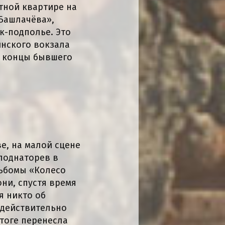
тной квартире на
Башлачёва»,
к-подполье. Это
инского вокзала
е концы бывшего
е, на малой сцене
 поднаторев в
льбомы «Колесо
ни, спустя время
я никто об
 действительно
тоге перенесла