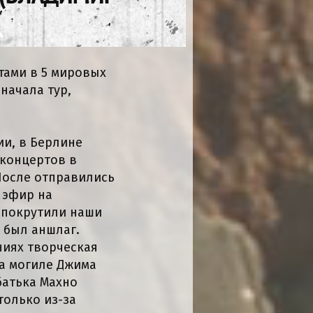
тами в 5 мировых
начала тур,
ии, в Берлине
 концертов в
 После отправились
 эфир на
, покрутили наши
 был аншлаг.
ниях творческая
а могиле Джима
батька Махно
только из-за