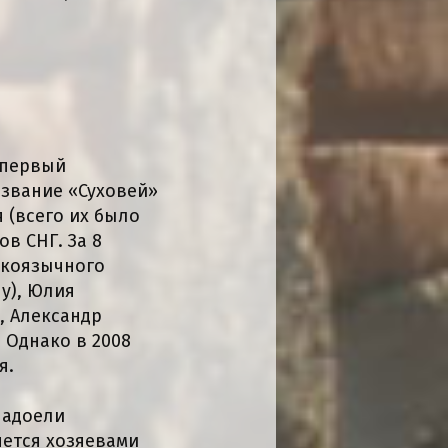
 первый
азвание «Суховей»
 (всего их было
в СНГ. За 8
скоязычного
у), Юлия
, Александр
 Однако в 2008
я.
Надоели
яется хозяевами