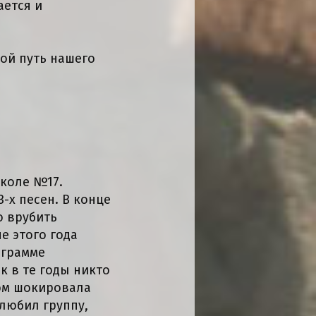
ается и
ой путь нашего
школе №17.
-х песен. В конце
ю врубить
е этого года
ограмме
к в те годы никто
ком шокировала
любил группу,