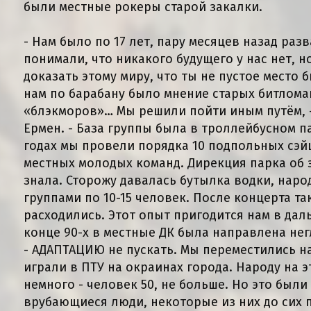
были местные рокеры старой закалки.
- Нам было по 17 лет, пару месяцев назад раз
понимали, что никакого будущего у нас нет, 
доказать этому миру, что ты не пустое место
нам по барабану было мнение старых битлома
«блэкморов»… Мы решили пойти иным путём, 
Ермен. - База группы была в троллейбусном па
годах мы провели порядка 10 подпольных сэй
местных молодых команд. Дирекция парка об 
знала. Сторожу давалась бутылка водки, наро
группами по 10-15 человек. После концерта т
расходились. Этот опыт пригодится нам в дал
конце 90-х в местные ДК была направлена не
- АДАПТАЦИЮ не пускать. Мы переместились н
играли в ПТУ на окраинах города. Народу на 
немного - человек 50, не больше. Но это были
врубающиеся люди, некоторые из них до сих п