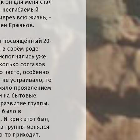
к он для меня стал
, несгибаемый
через всю жизнь, -
мен Ержанов.
рт посвящённый 20-
 в своём роде
 исполнялись уже
сколько составов
о часто, особенно
о не устраивало, то
 было проявлением
и на бытовые
развитие группы.
о было в
 И крик этот был,
ав группы менялся
то-то приходит,