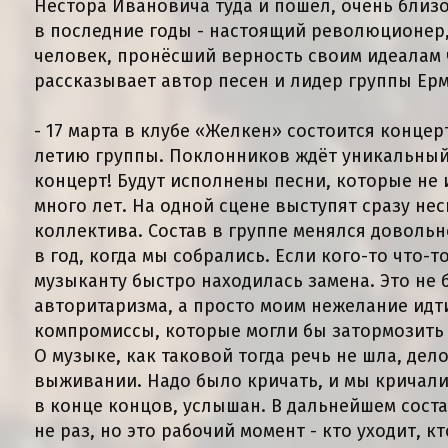
Нестора Ивановича туда и пошёл, очень близо
в последние годы - настоящий революционер
человек, пронёсший верность своим идеалам 
рассказывает автор песен и лидер группы Ер
- 17 марта в клубе «Желкен» состоится конце
летию группы. Поклонников ждёт уникальный
концерт! Будут исполнены песни, которые не
много лет. На одной сцене выступят сразу не
коллектива. Состав в группе менялся довольн
в год, когда мы собрались. Если кого-то что-т
музыканту быстро находилась замена. Это не
авторитаризма, а просто моим нежелание идт
компромиссы, которые могли бы затормозить 
О музыке, как таковой тогда речь не шла, дел
выживании. Надо было кричать, и мы кричали.
в конце концов, услышан. В дальнейшем сост
не раз, но это рабочий момент - кто уходит, к