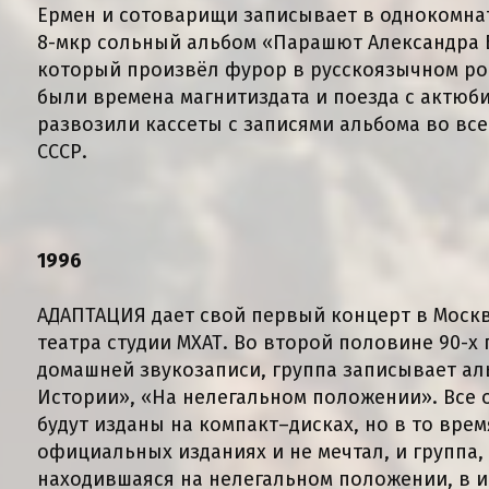
Ермен и сотоварищи записывает в однокомна
8-мкр сольный альбом «Парашют Александра 
который произвёл фурор в русскоязычном ро
были времена магнитиздата и поезда с актюб
развозили кассеты с записями альбома во вс
СССР.
1996
АДАПТАЦИЯ дает свой первый концерт в Москв
театра студии МХАТ. Во второй половине 90-х
домашней звукозаписи, группа записывает а
Истории», «На нелегальном положении». Все о
будут изданы на компакт–дисках, но в то врем
официальных изданиях и не мечтал, и группа,
находившаяся на нелегальном положении, в и