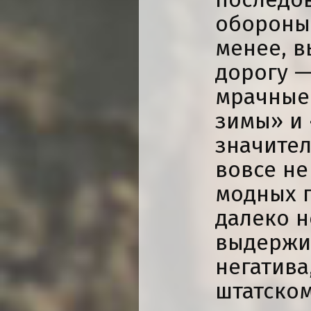
обороны»
менее, в
дорогу —
мрачные
зимы» и 
значител
вовсе не
модных г
далеко н
выдержи
негатива
штатском