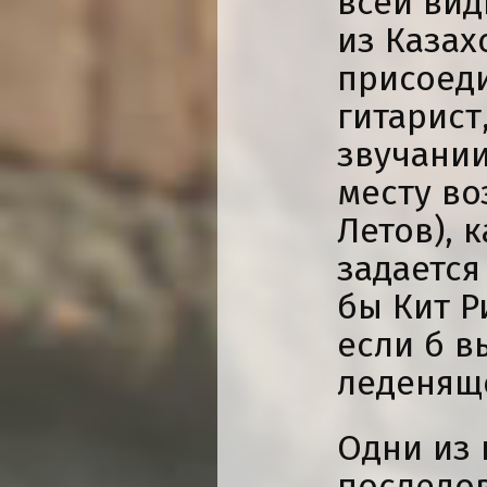
всей вид
из Казах
присоед
гитарист
звучании
месту во
Летов), 
задается
бы Кит Р
если б в
леденящ
Одни из 
последо