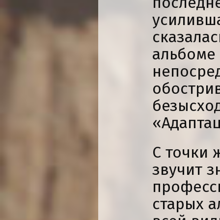
последне
усиливша
сказалас
альбоме
непосре
обострив
безысхо
«Адаптац
С точки 
звучит з
професси
старых а