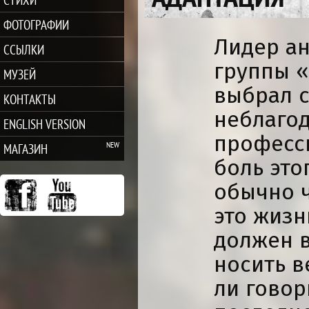
ФОТОГРАФИИ
Лидер ан
ССЫЛКИ
группы «
МУЗЕЙ
выбрал с
КОНТАКТЫ
неблаго
ENGLISH VERSION
професс
МАГАЗИН
боль это
обычно ч
это жизн
должен в
носить в
ли говор