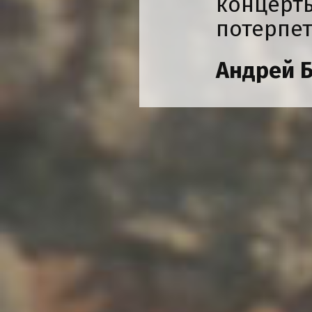
концерты
потерпет
Андрей Б