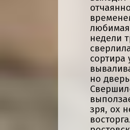
отчаянно
временем
любимая 
недели т
сверлила
сортира
вывалива
но дверь
Свершило
выползае
зря, ох 
восторг
ростовск