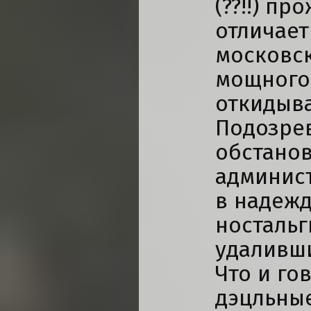
(??!!) пр
отличает
московск
мощного 
откидыв
Подозрев
обстанов
админис
в надеж
ностальг
удаливш
Что и го
дэцльные