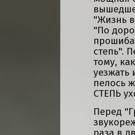
вышедшег
"Жизнь в
"По доро
прошибае
степь". 
тому, ка
уезжать 
пелось ж
СТЕПЬ ух
Перед "Г
звукореж
раза в дв