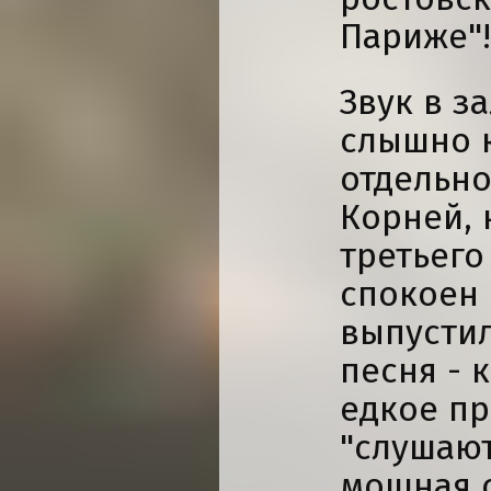
Париже"!
Звук в з
слышно 
отдельно
Корней, 
третьего
спокоен 
выпустил
песня - 
едкое пр
"слушают
мощная о