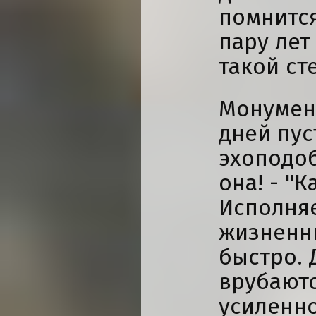
помнится
пару лет 
такой ст
Монумент
дней пус
эхоподоб
она! - "
Исполняе
жизненны
быстро. 
врубаютс
усиленн