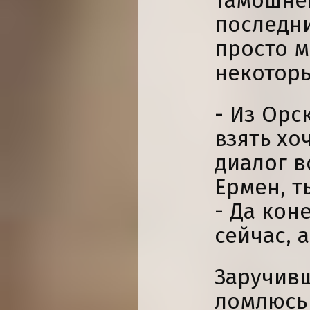
тамошней
последни
просто м
некоторы
- Из Орс
взять хо
диалог в
Ермен, т
- Да кон
сейчас, 
Заручив
ломлюсь 