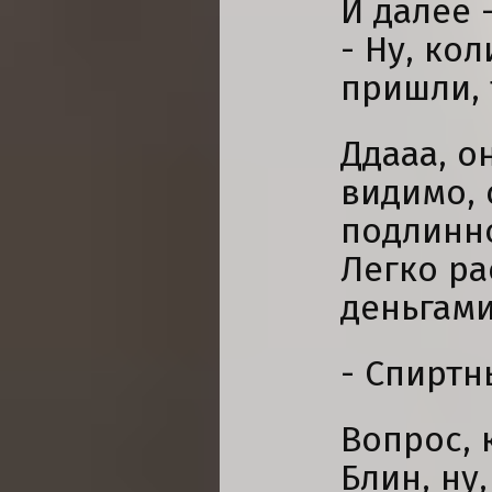
И далее 
- Ну, ко
пришли, 
Ддааа, о
видимо, 
подлинно
Легко ра
деньгами
- Спиртн
Вопрос, 
Блин, ну,