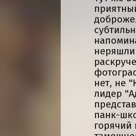
приятный
доброжел
субтильн
напомин
неряшлив
раскруч
фотограф
нет, не 
лидер "А
предста
панк-шко
горячий 