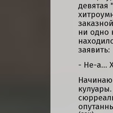
девятая 
хитроумн
заказной
ни одно 
находило
заявить:
- Не-а...
Начинаю 
кулуары.
сюрреали
опутанны