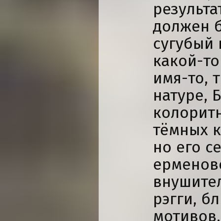
результа
должен б
сугубый 
какой-то
имя-то, 
натуре, 
колорит
тёмных к
но его с
ерменовс
внушител
рэгги, б
мотивов.