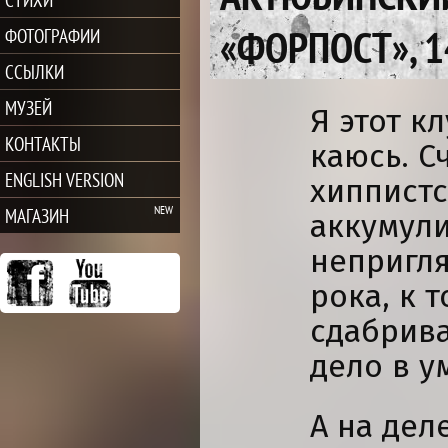
«ФОРПОСТ», 1
ФОТОГРАФИИ
ССЫЛКИ
МУЗЕЙ
Я этот к
КОНТАКТЫ
каюсь. С
ENGLISH VERSION
хиппист
МАГАЗИН
аккумул
непригля
рока, к 
сдабрив
дело в у
А на дел