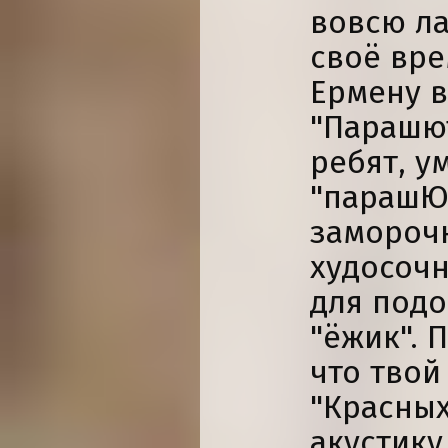
вовсю ла
своё вр
Ермену в
"Парашют
ребят, у
"парашЮт
заморочк
худосочн
для под
"ёжик". 
что твой
"Красных
акустику