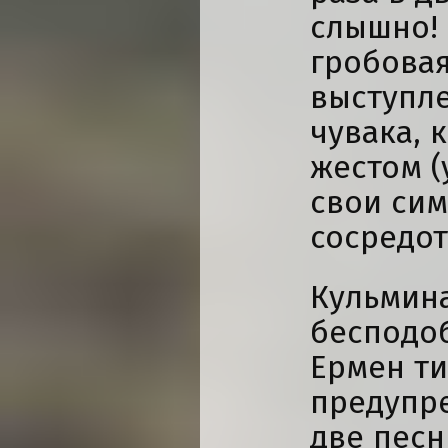
слышно! 
гробовая
выступл
чувака,
жестом (
свои сим
сосредот
Кульмин
бесподоб
Ермен т
предупре
две песн