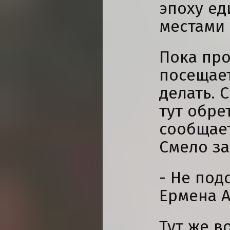
эпоху е
местами
Пока про
посещает
делать. 
тут обре
сообщае
Смело за
- Не под
Ермена А
Тут же в