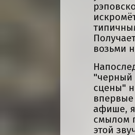
рэповско
искромёт
типичным
Получает
возьми н
Напослед
"черный
сцены" н
впервые 
афише, я
смылом 
этой зву