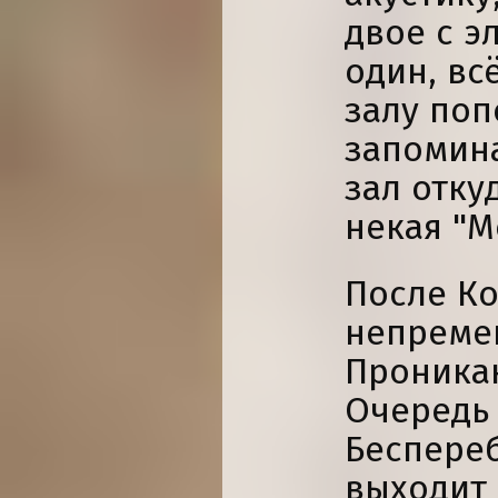
двое с э
один, вс
залу поп
запомина
зал отку
некая "М
После Ко
непремен
Проника
Очередь 
Беспере
выходит 