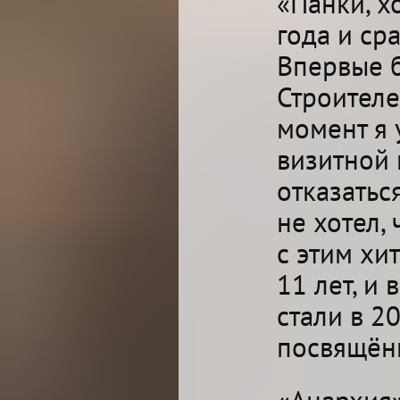
«Панки, х
года и ср
Впервые б
Строителе
момент я 
визитной 
отказатьс
не хотел,
с этим хи
11 лет, и 
стали в 2
посвящён