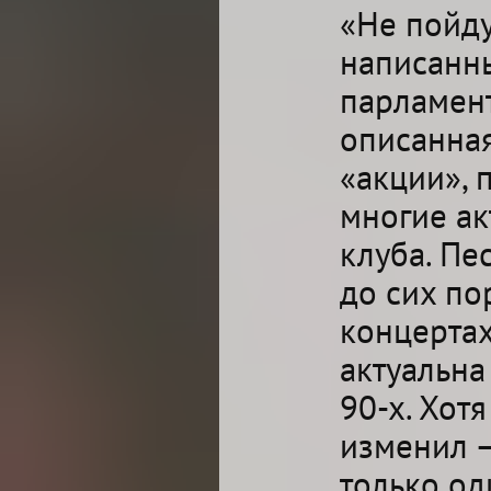
«Не пойду
написанны
парламент
описанная
«акции», 
многие ак
клуба. Пе
до сих по
концертах
актуальна
90-х. Хот
изменил —
только од