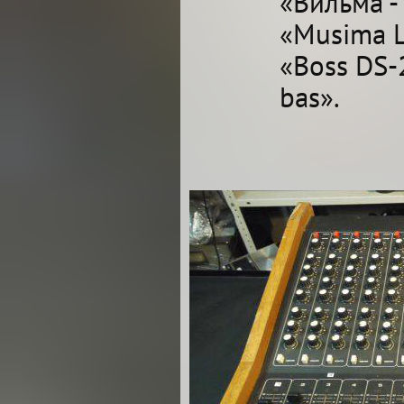
«Вильма -
«Musima L
«Boss DS-
bas».