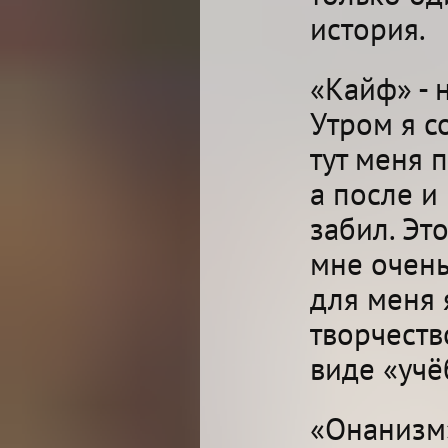
история.
«Кайф» - 
Утром я со
тут меня 
а после и 
забил. Эт
мне очень
для меня 
творчеств
виде «учё
«Онанизм»