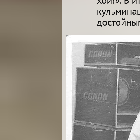
хой!». В 
кульминац
достойны