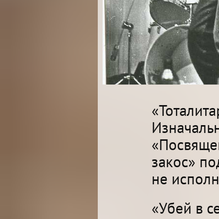
«Тоталита
Изначаль
«Посвяще
закос» по
не исполн
«Убей в с