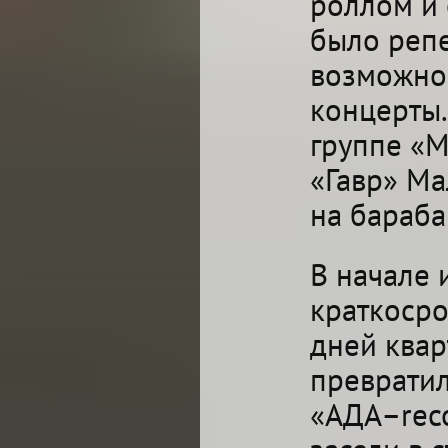
роллом и 
было репе
возможнос
концерты.
группе «М
«Гавр» Ма
на бараба
В начале 
краткосро
дней квар
превратил
«АДА–reco