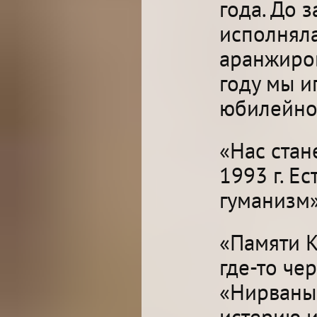
года. До 
исполняла
аранжиров
году мы и
юбилейног
«Нас стан
1993 г. Е
гуманизм»
«Памяти К
где-то че
«Нирваны»
истерию и