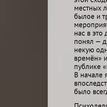
местных л
былое и т
мероприят
нас в это 
понял — д
некую одн
времён» 
публике 
В начале 
впоследс
было всег
Психодели