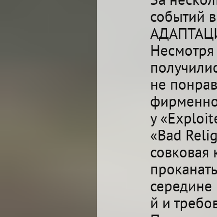
событий в
АДАПТАЦИЯ
Несмотря 
получилис
не понрав
фирменног
у «Exploi
«Bad Relig
совковая 
проканать
середине 
й и требо