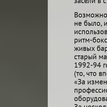
засели в 
Возможно
не было, 
использов
ритм-бокс
живых бар
старый ма
1992-94 г
(то, что 
«За измен
професси
оборудов
За неско