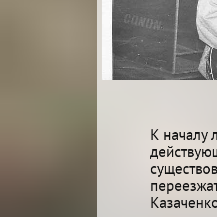
К началу 
действующ
существов
переезжат
Казаченко