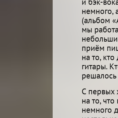
и бэк-вок
немного, 
(альбом «
мы работа
небольши
приём пищ
на то, кто
гитары. Кт
решалось 
С первых 
на то, чт
немного д