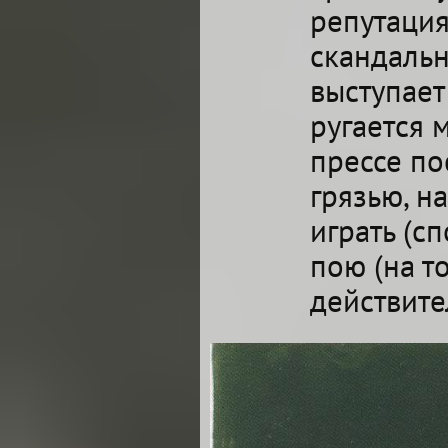
репутация
скандальн
выступает
ругается 
прессе по
грязью, н
играть (сп
пою (на т
действите