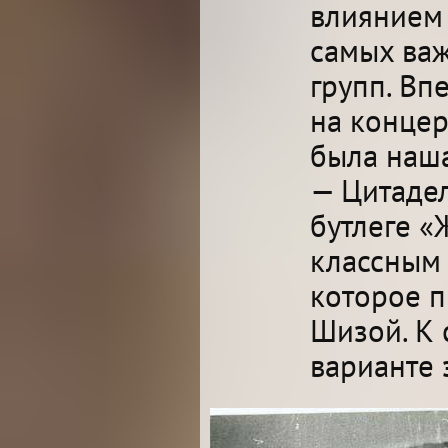
влиянием 
самых важ
групп. Вп
на концер
была наша
— Цитадел
бутлеге «
классным
которое п
Шизой. К 
варианте 