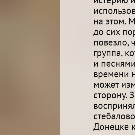
использов
на этом. 
до сих по
повезло, 
группа, к
и песнями
времени н
может изм
сторону. 
воспринял
стебалово
Донецке 