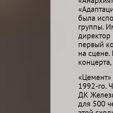
«Анархия»
«Адаптаци
была исп
группы. И
директор 
первый ко
на сцене.
концерта,
«Цемент» 
1992-го. 
ДК Желез
для 500 ч
этой сход