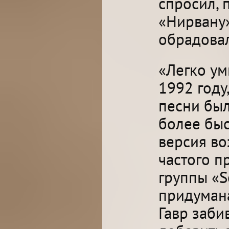
спросил, 
«Нирвану»
обрадовалс
«Легко ум
1992 году,
песни был
более быс
версия во
частого п
группы «S
придумана
Гавр заби