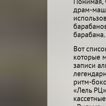
Понимая, 
драм-маш
использов
барабанов
барабана.
Вот списо
которые м
записи ал
легендарн
ритм-бокс
«Лель РЦ»
кассетные