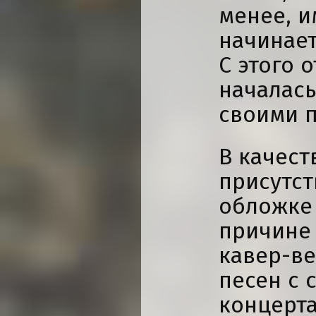
менее, и
начинает
С этого 
началась
своими 
В качест
присутст
обложке
причине 
кавер-ве
песен с 
концерта