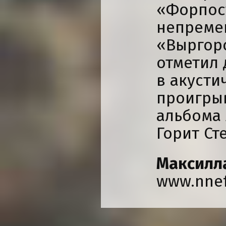
«Форпост
непреме
«Выргоро
отметил 
в акусти
проигры
альбома 
Горит Ст
Максилл
www.nnef