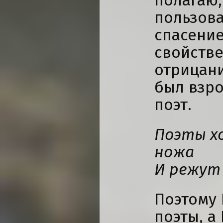
полагаю,
пользова
спасение
свойств
отрицани
был взр
поэт.
Поэты х
ножа
И режут 
Поэтому 
поэты, а