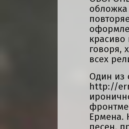
обложка
повторяе
оформле
красиво 
говоря, 
всех рел
Один из 
http://e
ироничн
фронтме
Ермена. 
песен, п