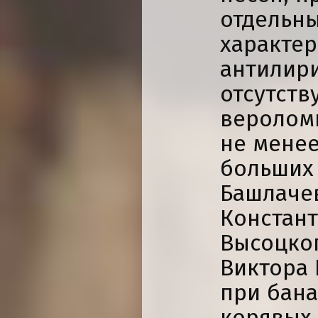
отдельн
характер
антилири
отсутств
вероломн
не менее
больших 
Башлачев
Констант
Высоцког
Виктора 
при бана
корявых 