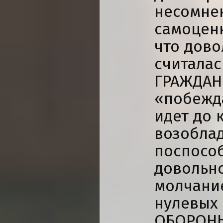
несомне
самоценн
что дово
считалас
ГРАЖДАН
«побежда
идет до 
возоблад
поспособ
довольн
молчание
нулевых
ОБОРОНЫ.