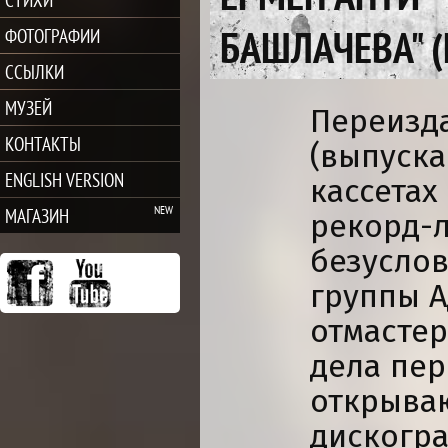
БАШЛАЧЕВА" 
ФОТОГРАФИИ
ССЫЛКИ
МУЗЕЙ
Переизда
КОНТАКТЫ
(выпуск
ENGLISH VERSION
кассетах
МАГАЗИН
рекорд-л
безусло
группы 
отмастер
дела пер
открыва
дискогра