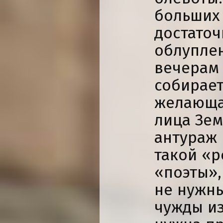
больших 
достаточ
облуплен
вечерам
собирает
желающая
лица Зем
антураж 
такой «р
«поэты»,
не нужн
чужды и