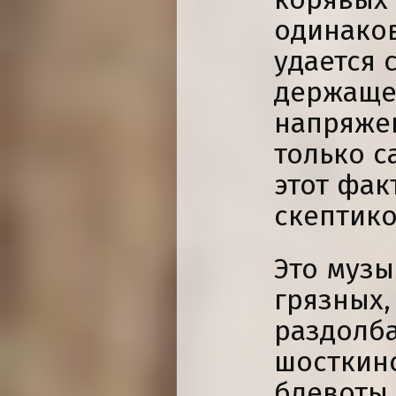
одинако
удается 
держаще
напряжен
только с
этот фак
скептико
Это муз
грязных,
раздолб
шосткинс
блевоты.