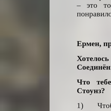
– это т
понравило
Ермен, п
Хотелось
Соединё
Что теб
Стоунз?
1) Что