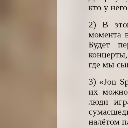
кто у него
2) В это
момента 
Будет пе
концерты
где мы сы
3) «Jon S
их можно
люди игр
сумасше
налётом п