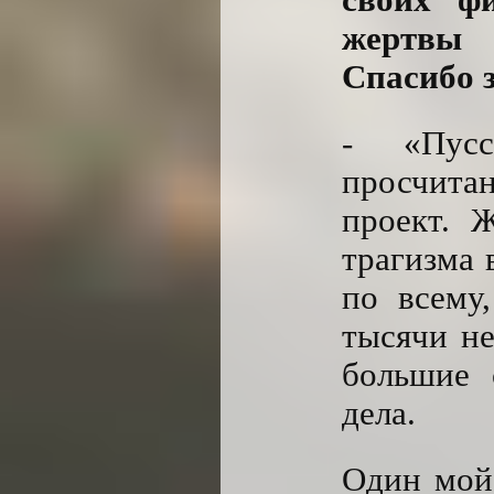
жертвы 
Спасибо з
- «Пус
просчита
проект. 
трагизма 
по всему,
тысячи н
большие 
дела.
Один мой