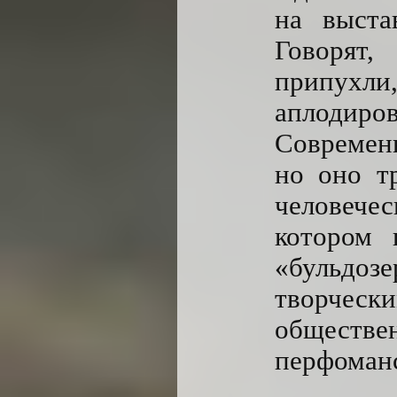
на выста
Говорят,
припух
аплодиров
Современн
но оно тр
человече
котором 
«бульдоз
творческ
обществен
перфоман