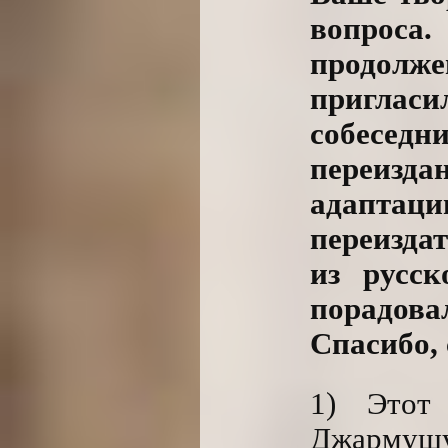
вопроса.
продолж
приглас
собесе
переиз
адаптац
переизда
из русск
порадов
Спасибо,
1) Этот
Джармушу.