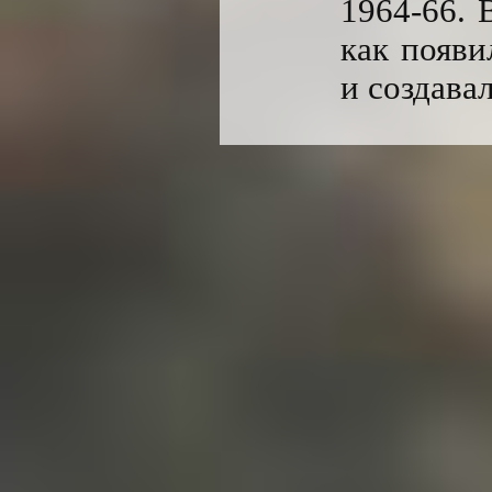
1964-66. 
как появи
и создавал