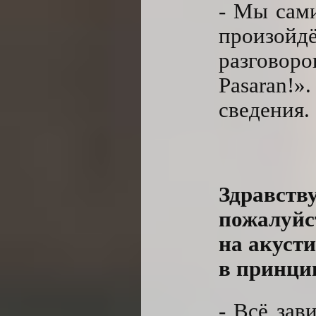
- Мы сами
произой
разговор
Pasaran!
сведения.
Здравс
пожалуйс
на акусти
в принци
- Всё зав