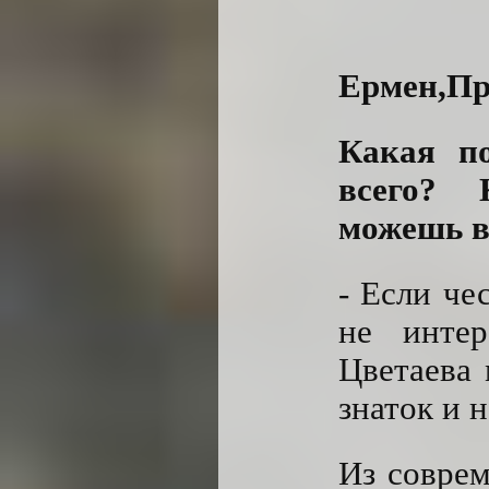
Ермен,Пр
Какая по
всего? 
можешь в
- Если че
не интер
Цветаева 
знаток и 
Из соврем