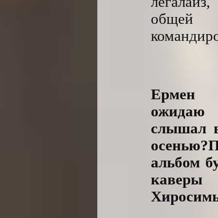
легалайз,
общей о
командиро
Ермен З
ожидаю 
слышал в
осенью?
альбом б
каверы
Хиросимы