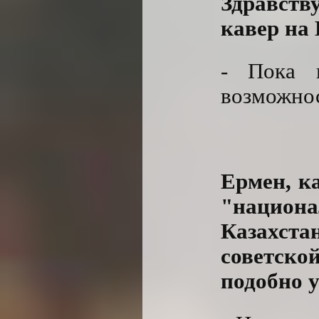
Здравству
кавер на
- Пока 
возможнос
Ермен, к
"национа
Казахста
советско
подобно 