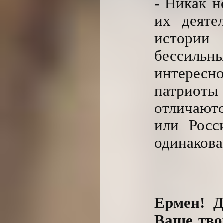
- Никак н
их деяте
истории
бессильны
интересно
патриот
отличаютс
или Росс
одинакова
Ермен! Д
Ваше тво