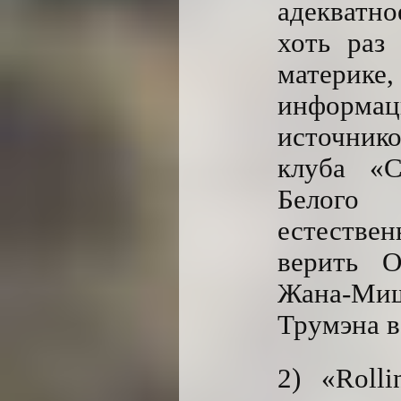
адекватно
хоть раз
матери
информац
источник
клуба «
Белого
естествен
верить О
Жана-Миш
Трумэна 
2) «Roll