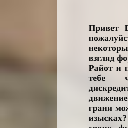
Привет 
пожалуй
некотор
взгляд ф
Райот и 
тебе ч
дискред
движени
грани мо
изысках?
своих ф