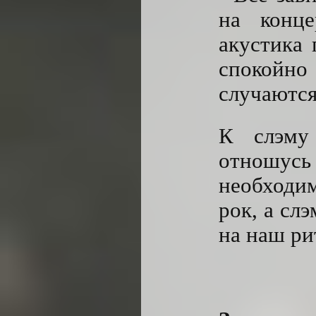
на конц
акустика 
спокойн
случаются
К слэму 
отношусь
необходи
рок, а сл
на наш ри