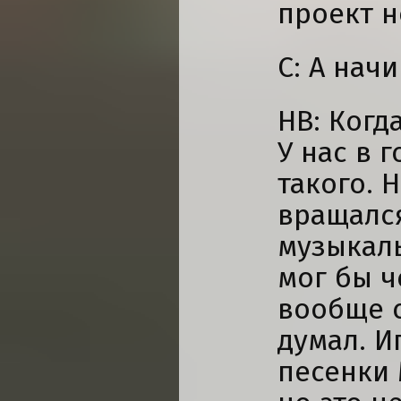
проект н
С: А начи
НВ: Когд
У нас в 
такого. 
вращался
музыкаль
мог бы ч
вообще с
думал. И
песенки 