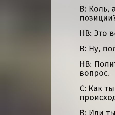
В: Коль,
позиции
НВ: Это 
В: Ну, п
НВ: Поли
вопрос.
С: Как т
происход
В: Или т