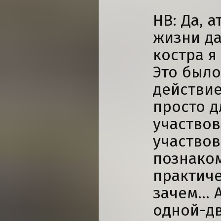
НВ: Да, 
жизни да
костра я
Это было
действие
просто д
участвов
участвов
познаком
практиче
зачем... 
одной-дв