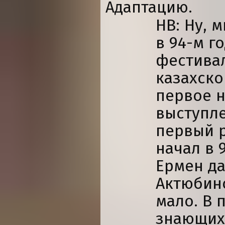
Адаптацию.
НВ: Ну, 
в 94-м г
фестивал
казахско
первое 
выступле
первый р
начал в 
Ермен да
Актюбин
мало. В 
знающих 