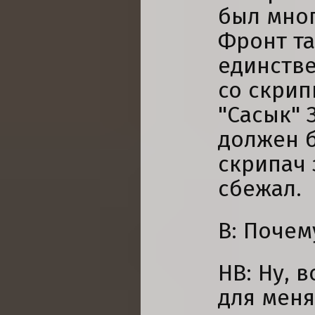
был мно
Фронт та
единств
со скрип
"Сасык" 
должен б
скрипач 
сбежал.
В: Почем
НВ: Ну, в
для меня