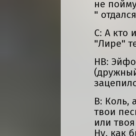
не пойму
" отдался"
С: А кто
"Лире" т
НВ: Эйфо
(дружный
зацепило
В: Коль, 
твои пе
или твоя
Ну, как б