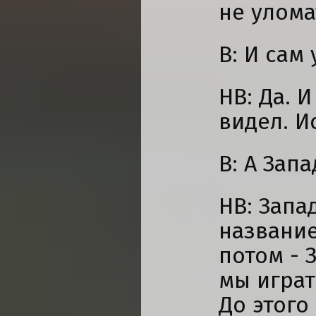
не уломат
В: И сам
НВ: Да. И
видел. И
В: А Зап
НВ: Запа
название
потом - 
мы играт
До этого 