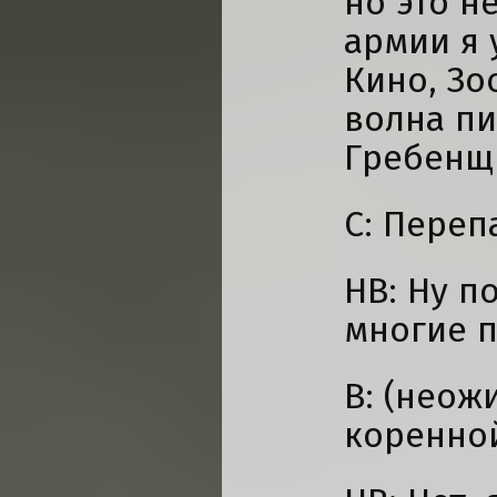
но это н
армии я
Кино, Зо
волна пи
Гребенщ
С: Переп
НВ: Ну п
многие 
В: (неож
коренно