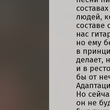
составах
людей, к
составе 
нас гита
но ему б
в принци
делает, 
и в рест
бы от не
Адаптацию
Но сейча
он не бу