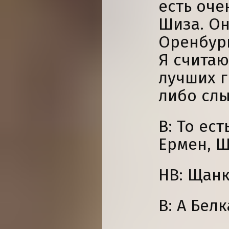
есть оче
Шиза. Он
Оренбург
Я считаю
лучших г
либо сл
В: То ест
Ермен, Ши
НВ: Щан
В: А Бел