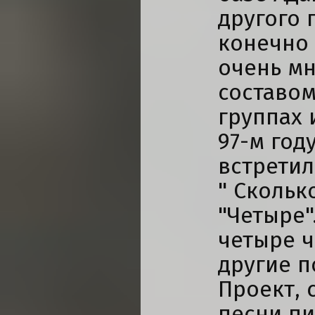
другого 
конечно 
очень мн
составом
группах 
97-м год
встретил
" Скольк
"Четыре".
четыре ч
другие п
Проект, 
песни пи