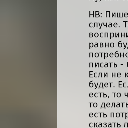
НВ: Пиш
случае. 
восприни
равно бу
потребно
писать -
Если не 
будет. Е
есть, то
то делат
есть пот
сказать 