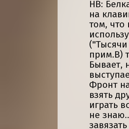
НВ: Белк
на клави
том, что
использу
("Тысячи
прим.В) 
Бывает, 
выступае
Фронт на
взять др
играть в
не знаю.
завязать