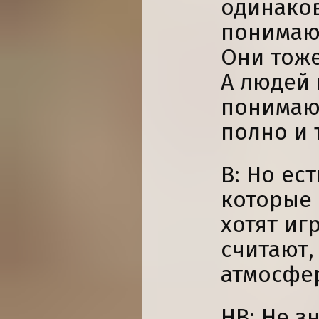
одинако
понимающ
Они тож
А людей 
понимаю
полно и т
В: Но ес
которые
хотят иг
считают, 
атмосфе
НВ: Не з