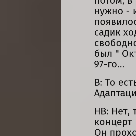
потом, в
нужно - 
появилос
садик хо
свободно
был " Ок
97-го...
В: То ес
Адаптаци
НВ: Нет,
концерт 
Он прохо