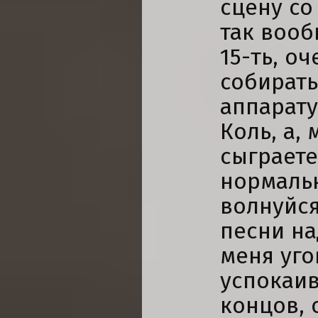
сцену со
так вооб
15-ть, о
собирать
аппарату
Коль, а,
сыграете?
нормальн
волнуйся
песни на
меня уго
успокаив
концов, 