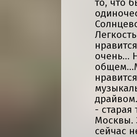
то, что 
одиночес
Солнцев
Легкость
нравится
очень... 
общем...
нравится
музыкал
драйвом
- старая
Москвы. 
сейчас н