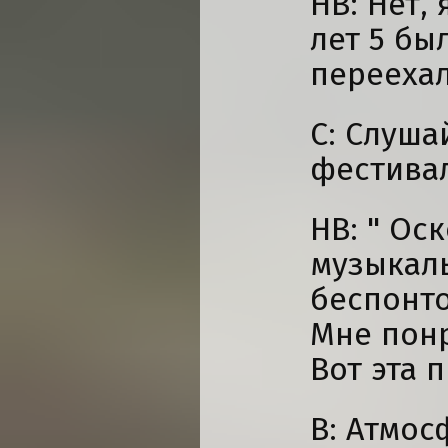
НВ: Нет,
лет 5 бы
переехал
С: Слуша
фестива
НВ: " Ос
музыкаль
беспонто
Мне пон
Вот эта 
В: Атмос