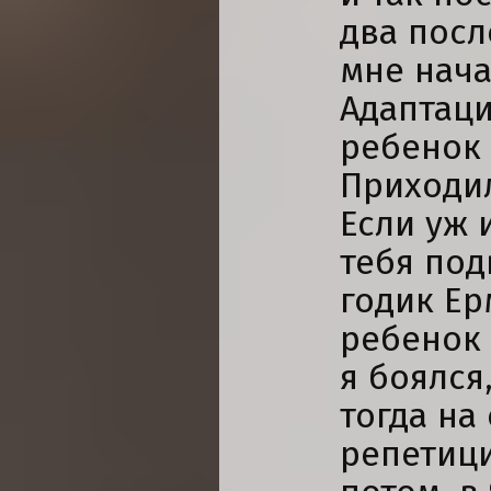
два посл
мне нача
Адаптации
ребенок 
Приходил
Если уж 
тебя под
годик Ерм
ребенок 
я боялся
тогда на
репетици