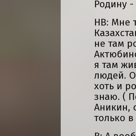
Родину -
НВ: Мне 
Казахста
не там р
Актюбинс
я там жи
людей. О
хоть и р
знаю. ( 
Аникин, 
только в