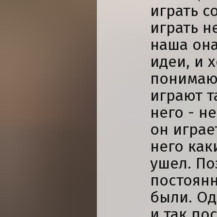
играть с
играть н
наша она
идеи, и 
понимающ
играют т
него - н
он играет
него как
ушел. По
постоян
были. Од
и так пос