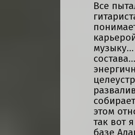
Все пыта
гитарист
понимает
карьерой
музыку...
состава.
энергичн
целеустр
развалив
собирает
этом отн
так вот 
базе Ада