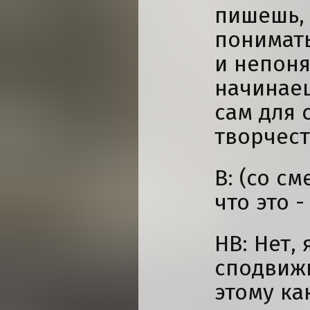
пишешь, 
понимать
и непоня
начинаеш
сам для 
творчест
В: (со с
что это 
НВ: Нет, 
сподвижн
этому ка