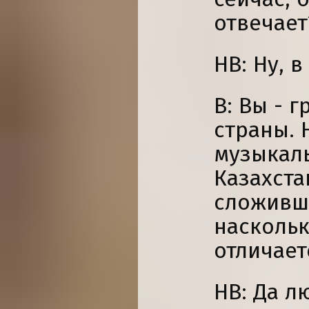
отвечает
НВ: Ну, в
В: Вы - 
страны. 
музыкаль
Казахста
сложивш
наскольк
отличает
НВ: Да л