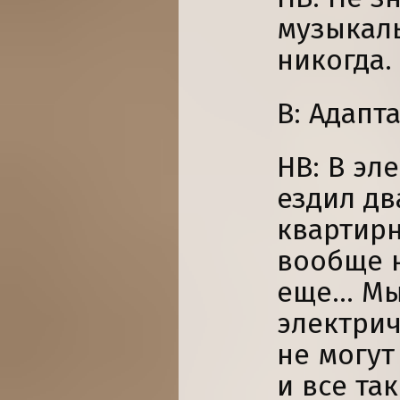
музыкал
никогда.
В: Адапт
НВ: В эл
ездил дв
квартирн
вообще н
еще... М
электрич
не могут
и все та