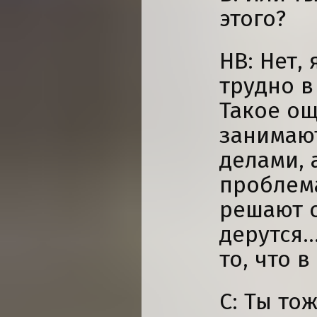
этого?
НВ: Нет,
трудно в
Такое ощ
занимаю
делами,
проблема
решают 
дерутся.
то, что 
С: Ты то