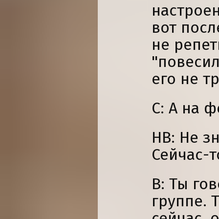
настроен
вот посл
не репет
"повесил
его не т
С: А на 
НВ: Не з
Сейчас-т
В: Ты го
группе. 
сейчас, 