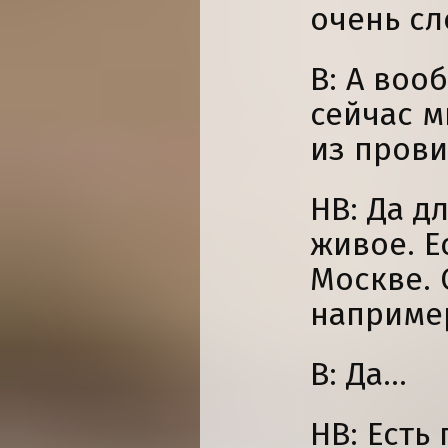
очень сл
В: А воо
сейчас м
из пров
НВ: Да д
живое. Е
Москве. 
например
В: Да...
НВ: Есть