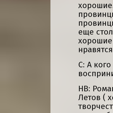
хорошие.
провинци
провинци
еще стол
хорошие
нравятся
С: А ког
восприн
НВ: Рома
Летов ( 
творчест