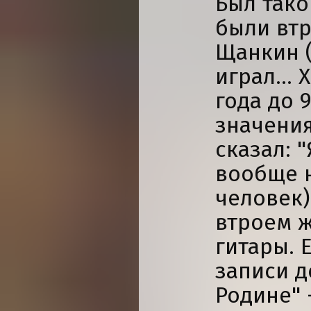
Был тако
были втр
Щанкин (
играл...
года до 
значения
сказал: "
вообще н
человек)
втроем ж
гитары. 
записи д
Родине" 