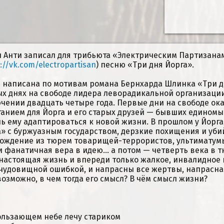
 Анти записал для трибьюта «Электрическим Партизана
://vk.com/electropartisan
) песню «Три дня Йорга».
 написана по мотивам романа Бернхарда Шлинка «Три д
х днях на свободе лидера леворадикальной организации
чении двадцать четыре года. Первые дни на свободе ок
анием для Йорга и его старых друзей — бывших едином
ь ему адаптироваться к новой жизни. В прошлом у Йорг
» с буржуазным государством, дерзкие похищения и убийс
ождение из тюрем товарищей-террористов, ультиматум
и фанатичная вера в идею... а потом — четверть века в 
настоящая жизнь и впереди только жалкое, инвалидное
чудовищной ошибкой, и напрасны все жертвы, напрасна 
возможно, в чем тогда его смысл? В чём смысл жизни?
ользающем небе лечу стариком