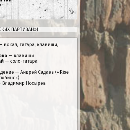
СКИХ ПАРТИЗАН»)
 вокал, гитара, клавиши,
рко
— клавиши
ай
— соло-гитара
едение — Андрей Садаев («Rise
ктюбинск)
— Владимир Носырев