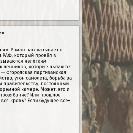
м»
ня». Роман рассказывает о
 РАФ, который провёл в
азываются нелёгким
ышленников, которые пытаются
а — «городская партизанская
тва, угон самолёта, борьба за
ы правительству, постоянный
тюремной камере. Может, это и
 прозябание? Или прошлое
вся кровь? Если будущее все-