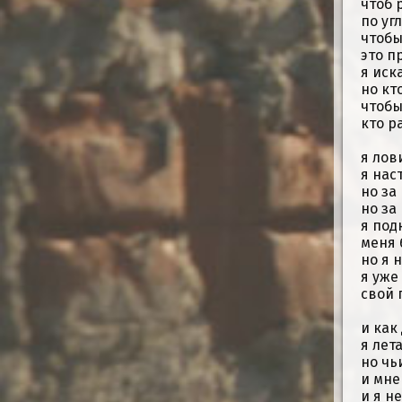
чтоб 
по уг
чтобы
это п
я иск
но кт
чтобы
кто р
я лов
я нас
но за
но за
я под
меня 
но я 
я уже
свой 
и как
я лет
но чь
и мне
и я н