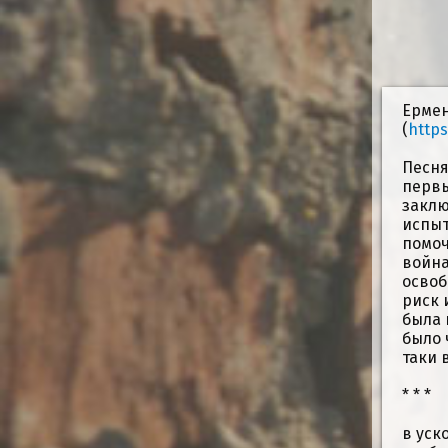
Ермен
(
https
Песня
первы
заклю
испыт
помоч
война
освоб
риск 
была 
было 
таки 
* * *
в уск