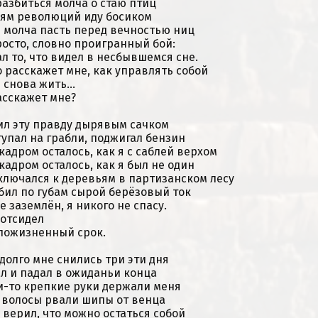
разбиться молча о стаю птиц
лям революций иду босиком
 молча пасть перед вечностью ниц
росто, словно проигранный бой:
ал то, что видел в несбывшемся сне.
о расскажет мне, как управлять собой
 снова жить...
асскажет мне?
ил эту правду дырявым сачком
тупал на грабли, поджигал бензин
 кадром осталось, как я с саблей верхом
 кадром осталось, как я был не один
ключался к деревьям в партизанском лесу
бил по губам сырой берёзовый ток
не заземлён, я никого не спасу.
 отсидел
пожизненный срок.
 долго мне снились три эти дня
ал и падал в ожиданьи конца
и-то крепкие руки держали меня
 волосы рвали шипы от венца
е верил, что можно остаться собой