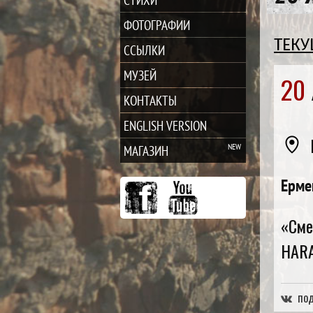
ФОТОГРАФИИ
ТЕК
ССЫЛКИ
МУЗЕЙ
20
КОНТАКТЫ
ENGLISH VERSION
МАГАЗИН
Ерме
«Сме
HARA
под