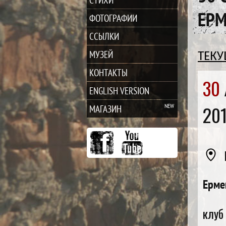
ЕРМ
ФОТОГРАФИИ
ССЫЛКИ
МУЗЕЙ
ТЕК
КОНТАКТЫ
30
ENGLISH VERSION
20
МАГАЗИН
Ерме
клуб