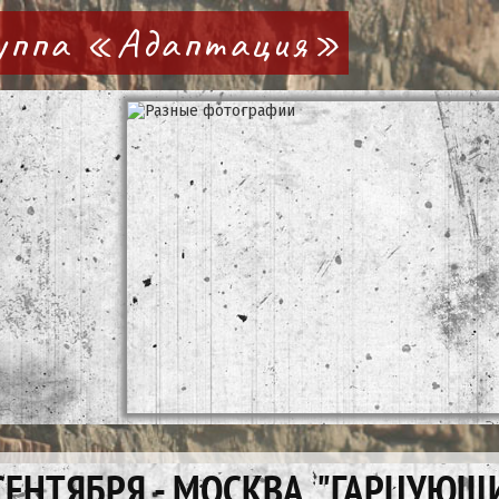
руппа «Адаптация»
СЕНТЯБРЯ - МОСКВА, "ГАРЦУЮЩ