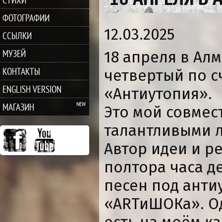
ФОТОГРАФИИ
12.03.2025
ССЫЛКИ
МУЗЕЙ
18 апреля в Ал
КОНТАКТЫ
четвертый по с
ENGLISH VERSION
«Антиутопия».
МАГАЗИН
Это мой совмес
талантливыми 
Автор идеи и р
полтора часа д
песен под анти
«ARТиШОКа». О