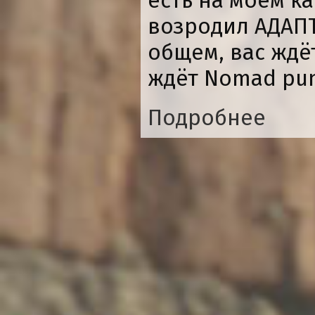
есть на моём ка
возродил АДАПТ
общем, вас ждё
ждёт Nomad pun
Подробнее