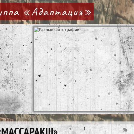
руппа «Адаптация»
«МАССАРАКШ»