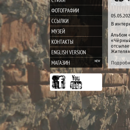
ФОТОГРАФИИ
05.05.20
ССЫЛКИ
В интер
МУЗЕЙ
Альбом 
«Чёрный
КОНТАКТЫ
отсылае
ENGLISH VERSION
Жителям
МАГАЗИН
Подроб