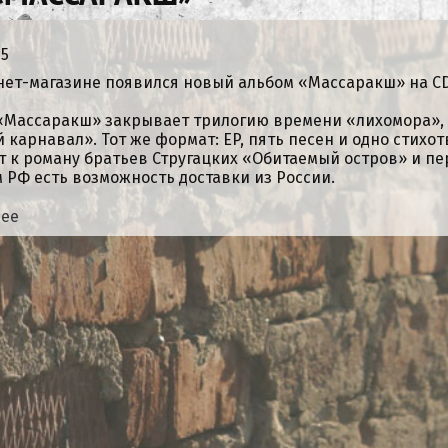
25
нет-магазине появился новый альбом «Массаракш» на CD
«Массаракш» закрывает трилогию времени «лихомора», н
 карнавал». Тот же формат: EP, пять песен и одно стихо
т к роману братьев Стругацких «Обитаемый остров» и пе
 РФ есть возможность доставки из России.
нее