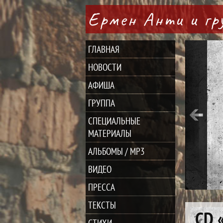
Ермен Анти и г
ГЛАВНАЯ
НОВОСТИ
АФИША
ГРУППА
СПЕЦИАЛЬНЫЕ
МАТЕРИАЛЫ
АЛЬБОМЫ / MP3
ВИДЕО
ПРЕССА
ТЕКСТЫ
CD 
СТИХИ