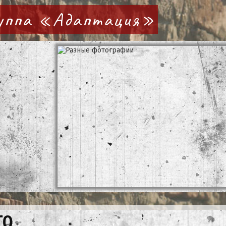
руппа «Адаптация»
ТО