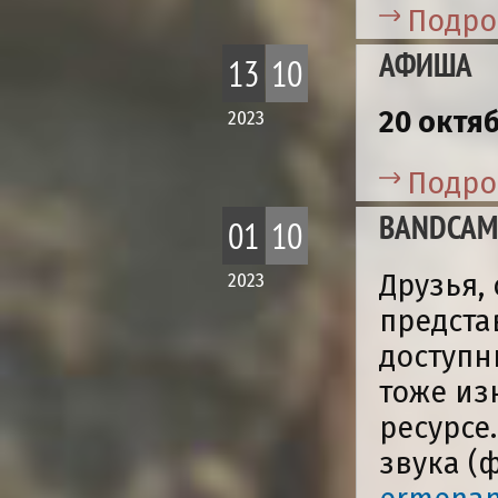
Подро
АФИША
13
10
20 октя
2023
Подро
BANDCAM
01
10
Друзья,
2023
предста
доступн
тоже из
ресурсе
звука (