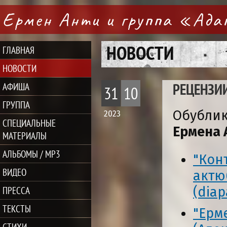
Ермен Анти и группа «Ад
НОВОСТИ
ГЛАВНАЯ
НОВОСТИ
РЕЦЕНЗИ
АФИША
31
10
ГРУППА
Обублик
2023
СПЕЦИАЛЬНЫЕ
Ермена 
МАТЕРИАЛЫ
АЛЬБОМЫ / MP3
"Кон
ВИДЕО
актю
ПРЕССА
(diap
ТЕКСТЫ
"Ерм
СТИХИ