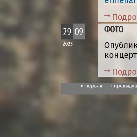
ermenan
Подро
ФОТО
29
09
Опублик
2023
концерт
Подро
« первая
‹ предыду