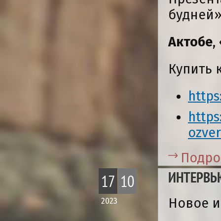
будней
Актобе
,
Купить 
https
https
ozve
Подро
ИНТЕРВЬ
17
10
Новое и
2023