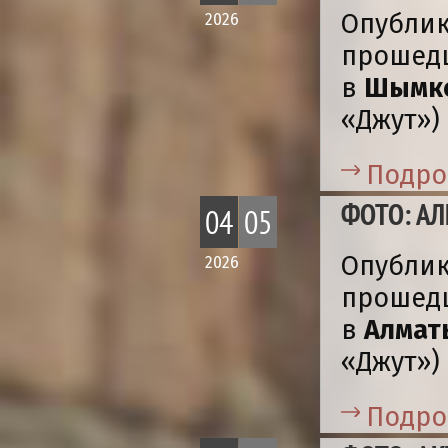
Опублик
2026
прошед
в
Шымке
«Джут»)
Подро
ФОТО: АЛ
04
05
Опублик
2026
прошед
в
Алмат
«Джут»)
Подро