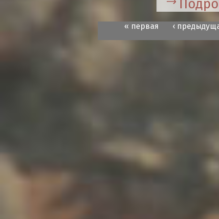
Подро
« первая
‹ предыдущ