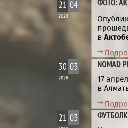
ФОТО: АК
21
04
2026
Опублик
прошед
в
Актобе
Подро
NOMAD P
30
03
17 апре
2026
в Алмат
Подро
ФУТБОЛК
21
03