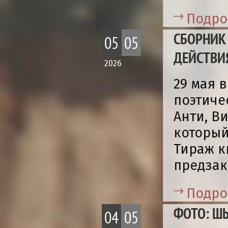
Подро
СБОРНИК
05
05
ДЕЙСТВИ
2026
29 мая 
поэтиче
Анти, В
который
Тираж к
предзак
Подро
ФОТО: ШЫ
04
05