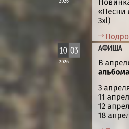
Новинка
2026
«Песни 
3xl)
Подро
АФИША
10
03
В апрел
2026
альбома
3 апрел
11 апре
12 апре
18 апре