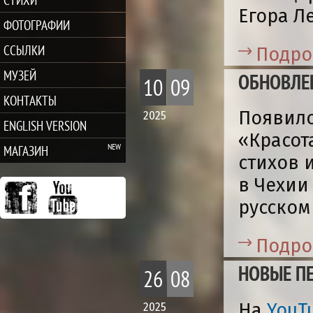
Егора Ле
ФОТОГРАФИИ
ССЫЛКИ
Подро
МУЗЕЙ
ОБНОВЛЕ
10
09
КОНТАКТЫ
Появило
2025
ENGLISH VERSION
«Красот
МАГАЗИН
стихов 
в Чехии 
русском
Подро
НОВЫЕ П
26
08
На
YouT
2025