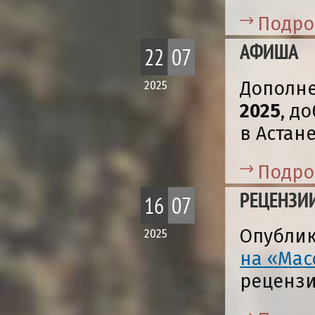
Подро
АФИША
22
07
Дополн
2025
2025
, д
в Астан
Подро
РЕЦЕНЗИ
16
07
Опубли
2025
на «Мас
реценз