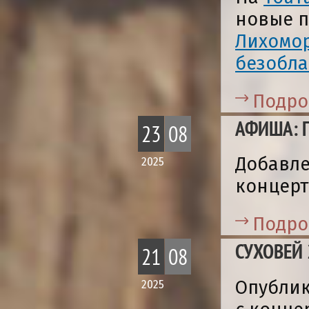
новые п
Лихомор
безобла
Подро
АФИША: 
23
08
Добавле
2025
концерт
Подро
СУХОВЕЙ
21
08
Опубли
2025