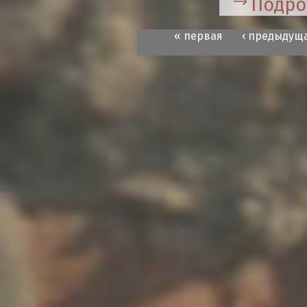
Подро
« первая
‹ предыдущ