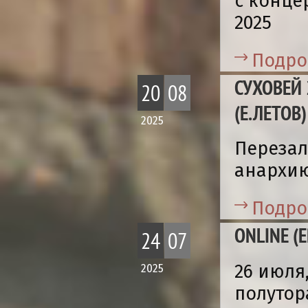
с конце
2025
Подро
СУХОВЕЙ 
20
08
(Е.ЛЕТОВ)
2025
Перезал
анархи
Подро
ONLINE (
24
07
26 июля
2025
полуто