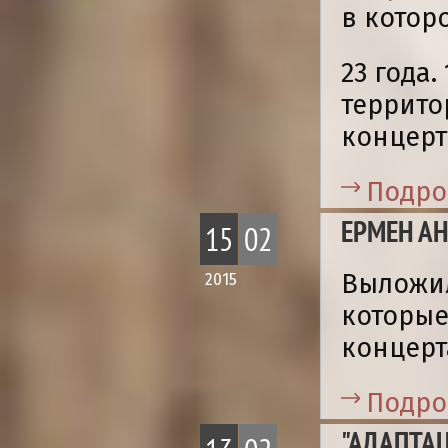
в котор
23 года
террито
концерт
Подро
ЕРМЕН АН
15
02
Выложил
2015
которые
концерт
Подро
"АДАПТА