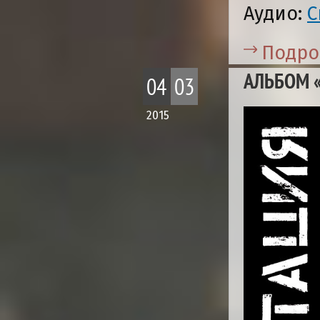
Аудио:
С
Подро
АЛЬБОМ 
04
03
2015