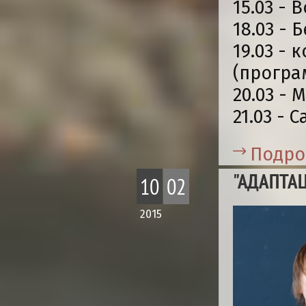
15.03 -
18.03 - 
19.03 -
(програ
20.03 - 
21.03 - 
Подро
"АДАПТАЦ
10
02
2015