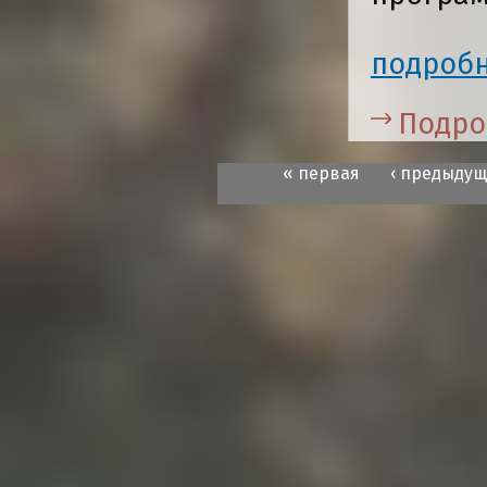
подроб
Подро
« первая
‹ предыду