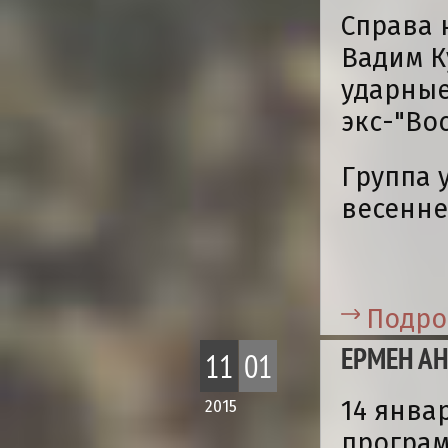
Справа 
Вадим К
ударные
экс-"Вос
Группа 
весенне
Подро
ЕРМЕН АН
11
01
14 янва
2015
програм