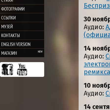
Беспри
ФОТОГРАФИИ
ССЫЛКИ
30 нояб
Аудио:
А
МУЗЕЙ
(официа
КОНТАКТЫ
ENGLISH VERSION
14 нояб
МАГАЗИН
Аудио:
С
электро
ремикса
10 нояб
Аудио:
С
14 сентя