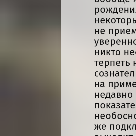
рождени
некотор
не прием
уверенно
никто не
терпеть 
сознател
на приме
недавно 
показате
необосно
же подк