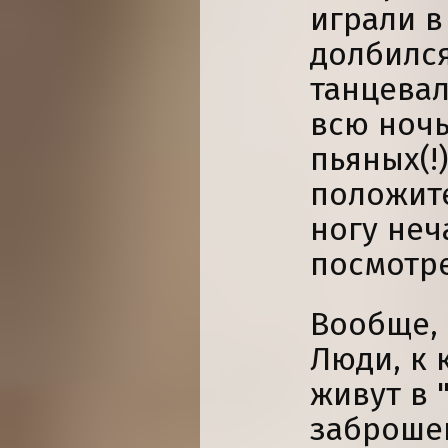
играли в
долбился
танцевал
всю ночь
пьяных(!)
положите
ногу неч
посмотре
Вообще, 
Люди, к 
живут в 
заброше