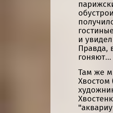
парижски
обустрои
получило
гостиные
и увидел
Правда, 
гоняют...
Там же м
Хвостом 
художник
Хвостенк
"аквариу