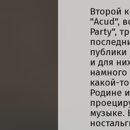
Второй к
"Acud", 
Party", т
последн
публики
и для ни
намного 
какой-то
Родине и
проециру
музыке. 
ностальг