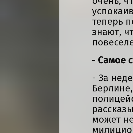
очень, чт
успокаив
теперь 
знают, ч
повеселел
- Самое 
- За нед
Берлине,
полицейс
рассказы
может н
милицион