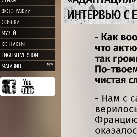
ИНТЕРВЬЮ С 
ФОТОГРАФИИ
ССЫЛКИ
МУЗЕЙ
- Как во
КОНТАКТЫ
что актю
ENGLISH VERSION
так гром
МАГАЗИН
По-твоем
чистая с
- Нам с 
верилось
Францию 
оказалос