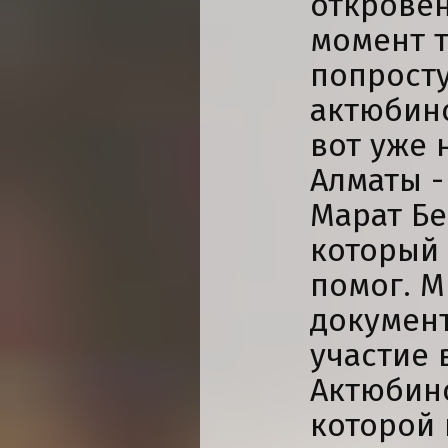
откровен
момент т
попросту
актюбин
вот уже 
Алматы -
Марат Бе
который 
помог. 
документ
участие 
Актюбинс
которой 