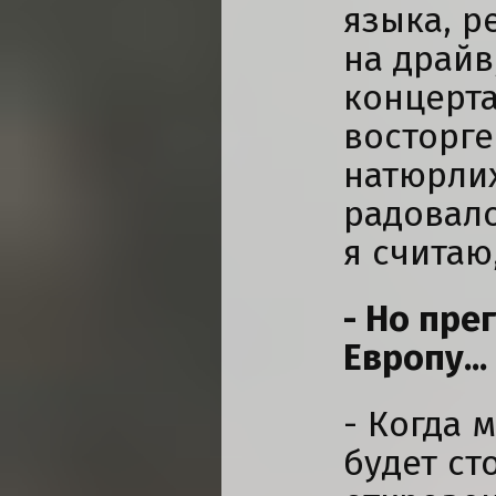
языка, р
на драйв
концерта
восторге
натюрлих!
радовало
я считаю
- Но пре
Европу...
- Когда 
будет ст