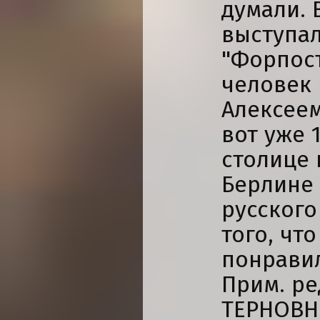
думали. 
выступал
"Форпост
человек 
Алексеем
вот уже 
столице 
Берлине
русского
того, чт
понравил
Прим. ре
ТЕРНОВН