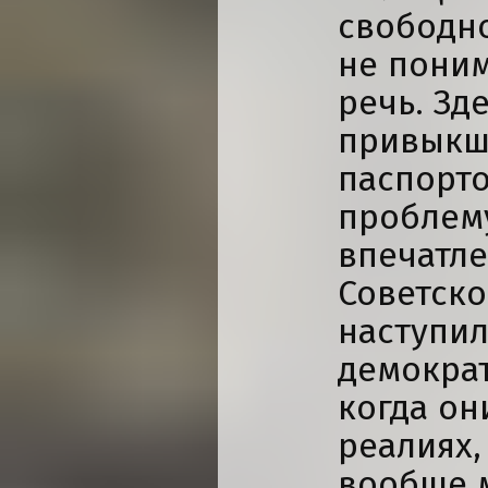
свободно
не пони
речь. Зде
привыкши
паспорто
проблему
впечатле
Советско
наступи
демократ
когда о
реалиях,
вообще м