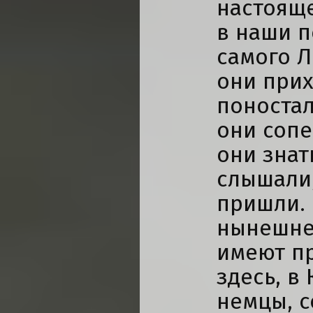
настояще
в наши п
самого 
они прих
поностал
они сопе
они знат
слышали,
пришли. 
нынешне
имеют пр
здесь, в
немцы, с