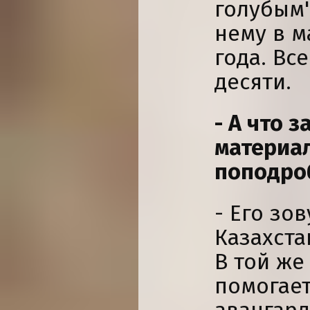
голубым".
нему в м
года. Вс
десяти.
- А что 
материал
поподроб
- Его зо
Казахста
В той же
помогае