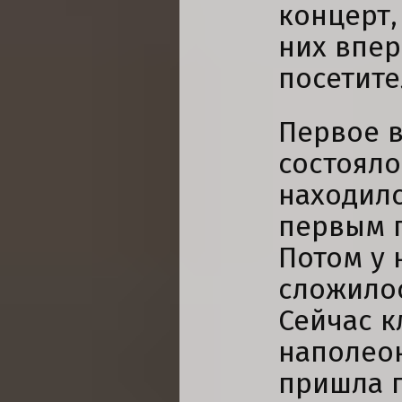
концерт,
них впер
посетите
Первое в
состояло
находилс
первым п
Потом у 
сложилос
Сейчас к
наполео
пришла п