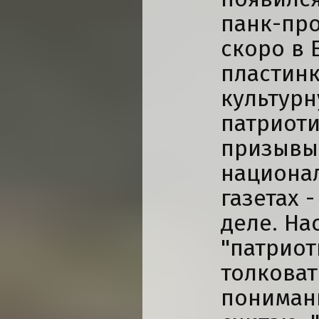
панк-про
скоро в 
пластинк
культурн
патриоти
призывы,
национал
газетах 
деле. На
"патриот
толковат
пониман