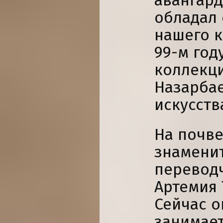
авангард
обладал
нашего к
99-м год
коллекц
Назарбае
искусств
На почве
знаменит
перевод
Артемия 
Сейчас о
занимает