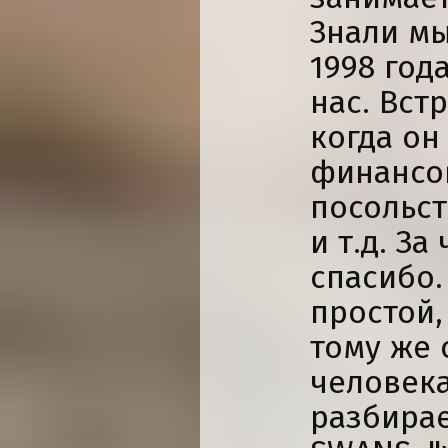
Знали мы
1998 год
нас. Вст
когда он
финансо
посольс
и т.д. За
спасибо.
простой,
тому же 
человека
разбирае