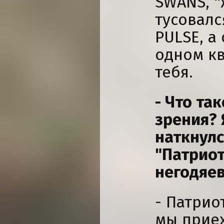
SWANS, 
тусовалс
PULSE, а
одном кв
тебя.
- Что та
зрения? 
наткнулс
"Патрио
негодяев
- Патрио
мы приех