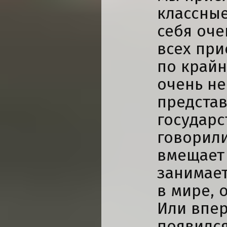
классные
себя оче
всех при
по крайн
очень н
представ
государс
говорили
вмещает 
занимает
в мире, 
Или впер
появилс