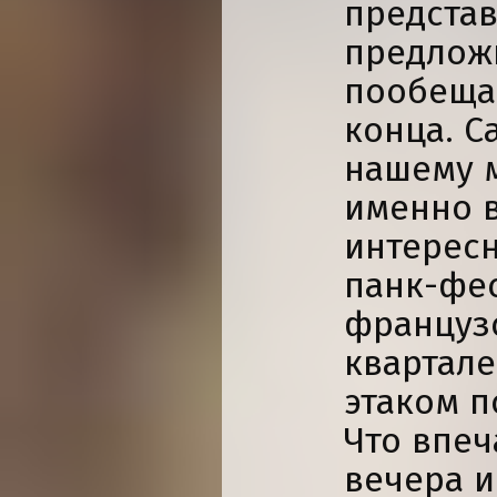
представ
предложи
пообещав
конца. С
нашему 
именно в
интересн
панк-фес
французс
квартале
этаком п
Что впеч
вечера и