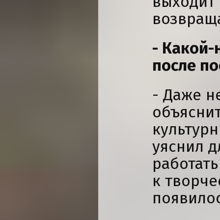
выходит 
возвраща
- Какой-
после по
- Даже н
объяснить
культурн
уяснил д
работать
к творче
появилос