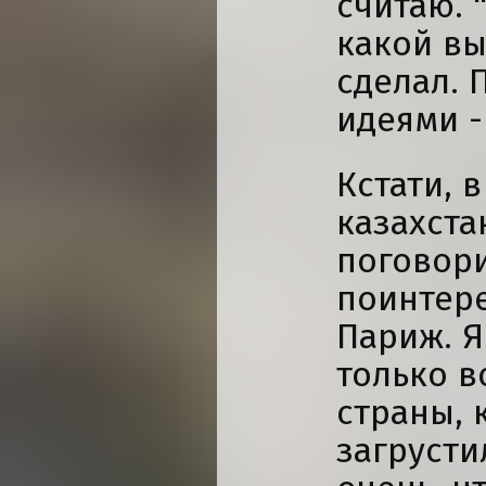
считаю. 
какой вы
сделал. 
идеями -
Кстати, 
казахста
поговори
поинтере
Париж. Я
только в
страны, 
загрустил