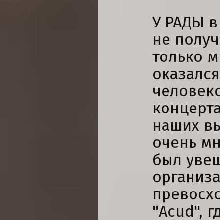
У РАДЫ в
не получ
только м
оказался
человеко
концерта
наших в
очень мн
был уве
организа
превосхо
"Acud", 