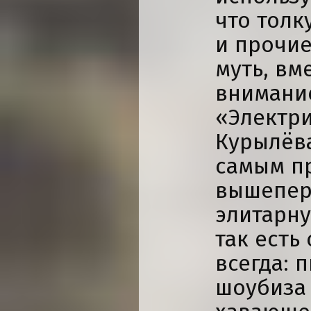
что толк
и прочие
муть, вм
внимани
«Электри
Курылёва
самым п
вышепер
элитарну
так есть 
всегда: 
шоубиза 