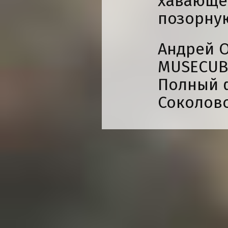
хавающе
позорну
Андрей О
MUSECUB
Полный 
Соколов