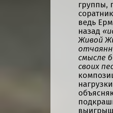
группы, 
соратник
ведь Ерм
назад
«и
Живой Ж
отчаянно
смысле 
своих пе
компози
нагрузк
объясня
подкраш
выигрыш