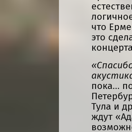
естестве
логичное
что Ерме
это сдел
концерта
«Спасибо
акустика
пока… по
Петербур
Тула и д
ждут «Ад
возможно