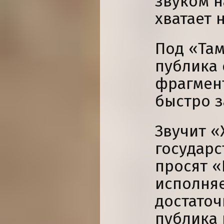
звуком н
хватает 
Под «Там
публика 
фрагмен
быстро з
Звучит 
государс
просят «
исполняе
достаточ
публика 