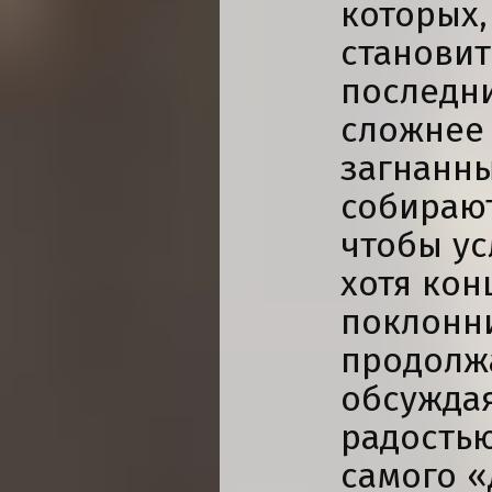
которых,
становит
последни
сложнее 
загнанны
собираю
чтобы у
хотя кон
поклонн
продолжа
обсуждая
радостью
самого «