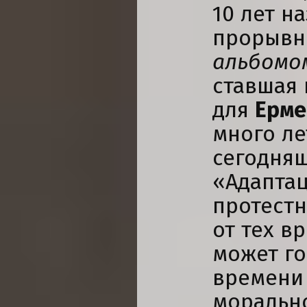
10 лет н
прорыв
альбомо
ставшая 
для
Ерме
много ле
сегодняш
«Адаптац
протестн
от тех в
может го
времени 
морально