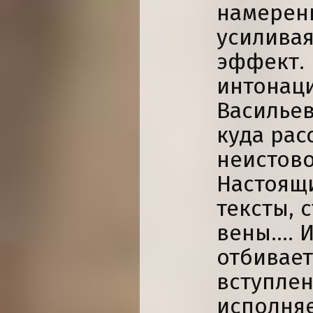
намерен
усилива
эффект. 
интонац
Васильев
куда рас
неистово
Настоящи
тексты, 
вены…. И
отбивает
вступлен
исполняе