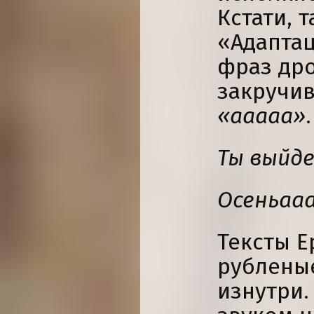
Кстати, 
«Адаптац
фраз др
закручи
«ааааа»
.
Ты выйд
Осеньаа
Тексты Е
рублены
изнутри.