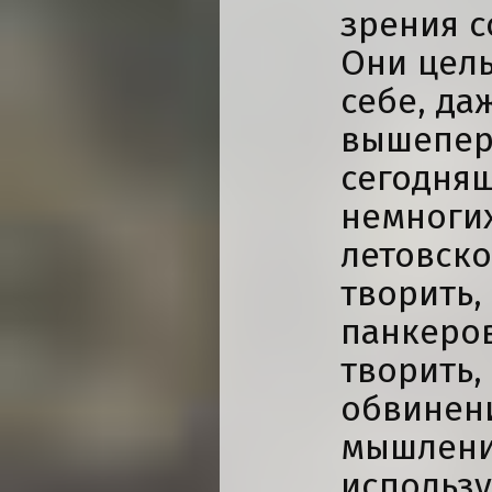
зрения с
Они цель
себе, да
вышепер
сегодняш
немноги
летовско
творить,
панкеров
творить,
обвинен
мышлени
использу