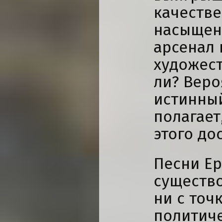
качестве
насыщенн
арсенал
художес
ли? Веро
истинный
полагает
этого до
Песни Ер
существо
ни с точ
политиче