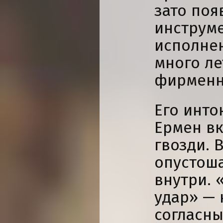
зато поя
инструме
исполне
много ле
фирменн
Его инто
Ермен вк
гвозди. 
опустош
внутри. 
удар» — 
согласны