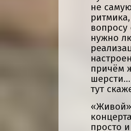
не самую
ритмика,
вопросу 
нужно л
реализа
настроен
причём 
шерсти… 
тут скаж
«Живой»
концерта
просто и