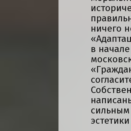
историче
правильн
ничего н
«Адаптац
в начале
московск
«Граждан
согласит
Собствен
написан
сильным 
эстетики