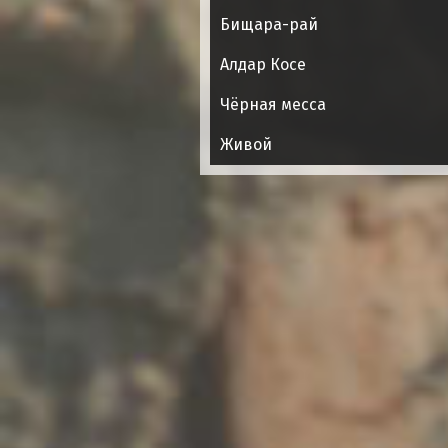
Бищара-рай
Алдар Косе
Чёрная месса
Живой