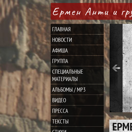
Ермен Анти и г
ГЛАВНАЯ
НОВОСТИ
АФИША
ГРУППА
СПЕЦИАЛЬНЫЕ
МАТЕРИАЛЫ
АЛЬБОМЫ / MP3
ВИДЕО
ПРЕССА
ТЕКСТЫ
ЕРМЕ
СТИХИ