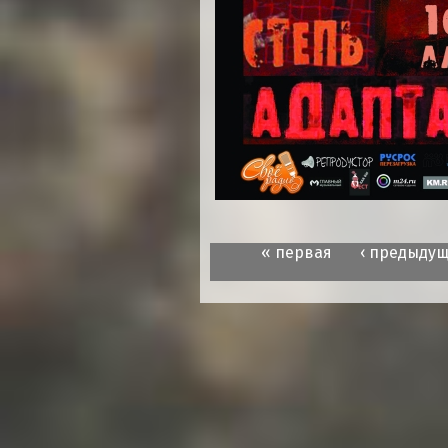
« первая
‹ предыду