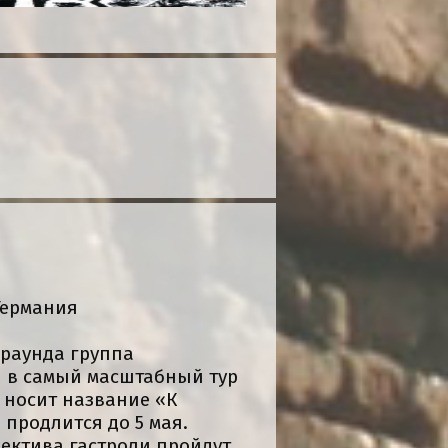
 Германия
граунда группа
я в самый масштабный тур
р носит название «К
 продлится до 5 мая.
ектива гастроли пройдут