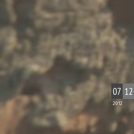
07
12
2012