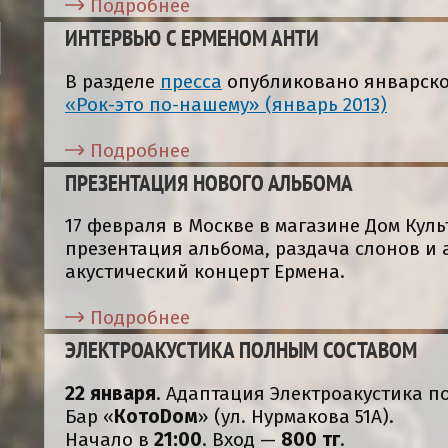
Подробнее
ИНТЕРВЬЮ С ЕРМЕНОМ АНТИ
В разделе
пресса
опубликовано январское
«Рок-это по-нашему» (январь 2013)
Подробнее
ПРЕЗЕНТАЦИЯ НОВОГО АЛЬБОМА
17 февраля в Москве в магазине Дом Кул
презентация альбома, раздача слонов и
акустический концерт Ермена.
Подробнее
ЭЛЕКТРОАКУСТИКА ПОЛНЫМ СОСТАВОМ
22 января
. Адаптация Электроакустика п
Бар «
КотоDом
» (ул. Нурмакова 51А).
Начало в
21:00
. Вход —
800 тг
.