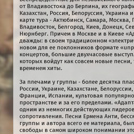
от Владивостока до Берлина, их география
Казахстан, Россия, Белоруссия, Украина 
карте тура - Актюбинск, Самара, Москва, 
Владивосток, Белгород, Киев, Донецк, Се
Нюрнберг. Причем в Москве и в Киеве «
дважды: в своем традиционном «электри
новом для ее поклонников формате «unpl
концертов, большие двухчасовые выступ
которых войдут как совсем новые песни,
временем хиты.
За плечами у группы - более десятка пла
России, Украине, Казахстане, Белоруссии
Франции, Испании, культовая популярно
пространстве и за его пределами. «Адап
одним из немногих действующих лидеров
сопротивления. Песни Ермена Анти, бес
группы и автора всего ее материала, бы
свободы в самом широком понимании это