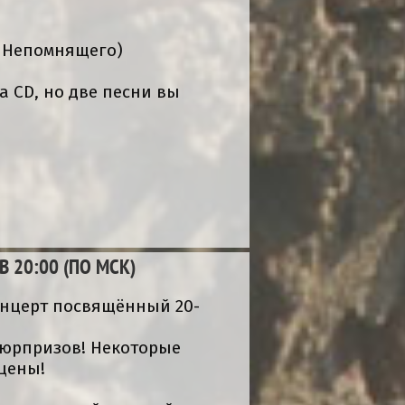
а Непомнящего)
а CD, но две песни вы
 20:00 (ПО МСК)
онцерт посвящённый 20-
сюрпризов! Некоторые
цены!