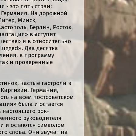
 - это пять стран:
и Германия. На дорожной
Питер, Минск,
вастополь, Берлин, Росток,
Адаптация» выступит
честве» и в относительно
ugged». Два десятка
ления, в программу
 так и проверенные
стинок, частые гастроли в
, Киргизии, Германии,
сть на всем постсоветском
тация» была и остается
 настоящего рок-
сменного руководителя
ли и остаются символом
го слова. Они звучат на