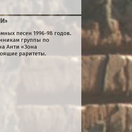
ИИ»
мных песен 1996-98 годов.
онникам группы по
ена Анти «Зона
тоящие раритеты.