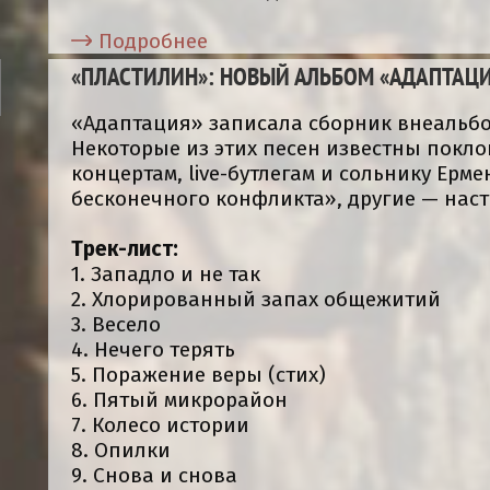
Подробнее
«ПЛАСТИЛИН»: НОВЫЙ АЛЬБОМ «АДАПТАЦ
«Адаптация» записала сборник внеальбо
Некоторые из этих песен известны покл
концертам, live-бутлегам и сольнику Ерм
бесконечного конфликта», другие — нас
Трек-лист:
1. Западло и не так
2. Хлорированный запах общежитий
3. Весело
4. Нечего терять
5. Поражение веры (стих)
6. Пятый микрорайон
7. Колесо истории
8. Опилки
9. Снова и снова