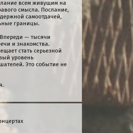
ослание всем живущим на
равого смысла. Послание,
удержной самоотдачей,
ьные границы.
 Впереди — тысячи
речи и знакомства.
ещает стать серьезной
овый уровень
шателей. Это событие не
я.
онцертах