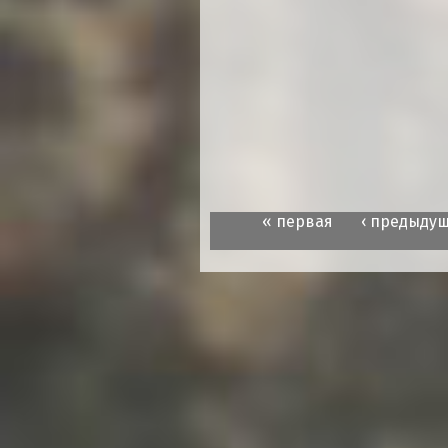
« первая
‹ предыду